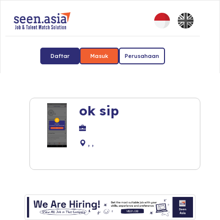
Daftar
Masuk
Perusahaan
ok sip
, ,